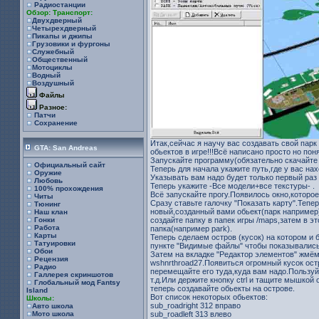
Радиостанции
Обзор: Транспорт:
Двухдверный
Четырехдверный
Пикапы и джипы
Грузовики и фургоны
Служебный
Общественный
Мотоциклы
Водный
Воздушный
Файлы
Разное:
Патчи
Сохранение
Итак,сейчас я научу вас создавать свой пар
GTA: San Andreas
обьектов в игре!!!Всё написано просто но пон
Запускайте программу(обязательно скачайте
Официальный сайт
Теперь для начала укажите путь,где у вас нах
Оружие
Указывать вам надо будет только первый раз
Любовь
Теперь укажите -Все модели+все текстуры- .
100% прохождения
Всё запускайте прогу.Появилось окно,которо
Читы
Сразу ставьте галочку "Показать карту".Тепе
Тюнинг
новый,созданный вами обьект(парк например)
Наш клан
создайте папку в папек игры /maps,затем в э
Гонки
Работа
папка(например park).
Карты
Теперь сделаем остров (кусок) на котором и 
Татуировки
пункте "Видимые файлы" чтобы показывались 
Обои
Затем на вкладке "Редактор элементов" жмём
Рецензия
wshnrthroad27.Появиться огромный кусок остр
Радио
перемещайте его туда,куда вам надо.Пользуй
Галлерея скриншотов
т.д.Или держите кнопку ctrl и тащите мышкой 
Глобальный мод Fantsy
теперь создавайте обьекты на острове.
Island
Вот список некоторых обьектов:
Школы:
sub_roadright 312 вправо
Авто школа
sub_roadleft 313 влево
Мото школа