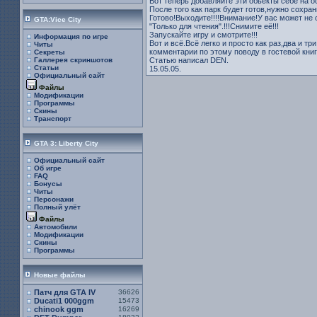
Вот теперь добавляйте эти обьекты себе на о
После того как парк будет готов,нужно сохра
Готово!Выходите!!!!Внимание!У вас может не 
GTA:Vice City
"Только для чтения".!!!Снимите её!!!
Запускайте игру и смотрите!!!
Информация по игре
Вот и всё.Всё легко и просто как раз,два и 
Читы
комментарии по этому поводу в гостевой книг
Секреты
Статью написал DEN.
Галлерея скриншотов
Статьи
15.05.05.
Официальный сайт
Файлы
Модификации
Программы
Скины
Транспорт
GTA 3: Liberty City
Официальный сайт
Об игре
FAQ
Бонусы
Читы
Персонажи
Полный улёт
Файлы
Автомобили
Модификации
Скины
Программы
Новые файлы
Патч для GTA IV
36626
Ducati1 000ggm
15473
chinook ggm
16269