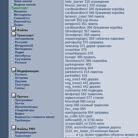
Авиа школа
helix_barrier 315 ограждение
Водная школа
lhouse_barrier1 320 ограда
Транспорт:
cardboardbox2 345 бумажная коробка
Машины
cardboardbox4 346 бумажная коробка
Мотоциклы
lampost_coast 348 лампа
Самолёты
barrel4 350 взр бочка
Вертолёты
lamppost3 351 лампа
Лодки
cardboardbox 356 бумажная коробка
Файлы
Streetlamp2 357 лампа
Streetlamp1 358 лампа
Транспорт:
noparkingsign1 359 табличка парковки
Автомобили
petrolpump 370 заправка
Русские
Воздушный
newramp 371 дерев трамплин
Мотоциклы
smashbar 379
Лодки
smashbarpost 378
Автобусы
lounger 385 кровать
Грузовики
Stonebench1 386 скамейка
Разные
parkingmeter 403
parkingmeterg 404
Модификации:
parkbench1 414 лавочка
Разные
parktable1 416
Острова
veg_tree3 440 дерево
Оружие
veg_treea1 441 дерево
Текстуры
veg_treeb1 442 дерево
Скины
submarine 540 подводка
landjump2 562 трамплин
Прочее:
wglasssmash 577 стекло
Программы
fencehaiti 580 сетка
Патчи
ramp 588 газовый трамплин
Мультиплееры
Esc_step 584
Спидометры
washgaspump 604 заправка
Видео
jw_coffin 633 гроб
Варианты главного меню
odNroad08_nt 3740 неон
Трейнеры
oceanrda04_nt 3155 неон
3306, wshnrthroad27 прямая дорога
Файлы PRV
1110, mc_tower_03 военная башня
Модификации
........... и т.д. более подробно объекты можн
Транспорт