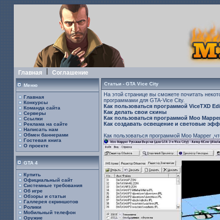
Главная
Соглашение
Статьи - GTA Vice City
Меню
На этой странице вы сможете почитать некот
Главная
программами для GTA-Vice City.
Конкурсы
Как пользоваться программой ViceTXD Edi
Команда сайта
Как делать свои скины
Серверы
Как пользоваться программой Moo Mapper
Ссылки
Как создавать освещение и световые эфф
Реклама на сайте
Написать нам
Обмен баннерами
Как пользоваться программой Moo Mapper ,чт
Гостевая книга
О проекте
GTA 4
Купить
Официальный сайт
Системные требования
Об игре
Обзоры и статьи
Галлерея скриншотов
Ролики
Мобильный телефон
Оружие