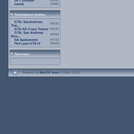
DFT Dumper
18032
sasub
15894
Популярные файлы
GTA: SanAndreas
65535
Trai...
GTA-SA Crazy Trainer
65535
GTA: San Andreas
46054
Rus...
SA Spidometer
44729
Патч для GTA IV
36626
Партнеры
Powered by
MirGTA Team
© 2006 - 2013