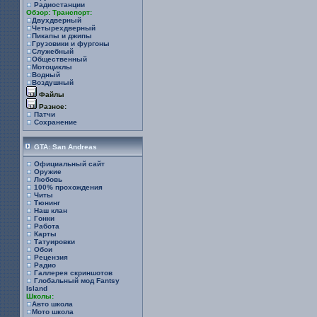
Радиостанции
Обзор: Транспорт:
Двухдверный
Четырехдверный
Пикапы и джипы
Грузовики и фургоны
Служебный
Общественный
Мотоциклы
Водный
Воздушный
Файлы
Разное:
Патчи
Сохранение
GTA: San Andreas
Официальный сайт
Оружие
Любовь
100% прохождения
Читы
Тюнинг
Наш клан
Гонки
Работа
Карты
Татуировки
Обои
Рецензия
Радио
Галлерея скриншотов
Глобальный мод Fantsy
Island
Школы:
Авто школа
Мото школа