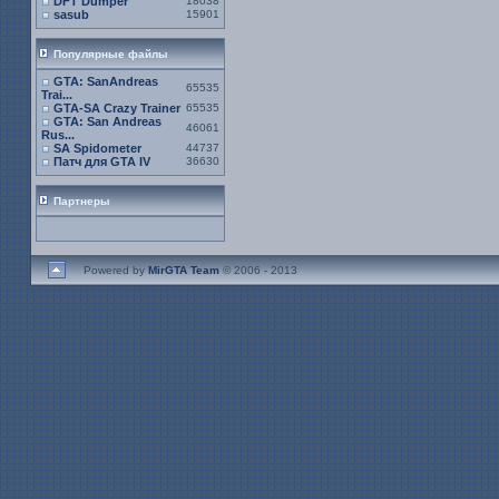
DFT Dumper
18038
sasub
15901
Популярные файлы
GTA: SanAndreas
65535
Trai...
GTA-SA Crazy Trainer
65535
GTA: San Andreas
46061
Rus...
SA Spidometer
44737
Патч для GTA IV
36630
Партнеры
Powered by
MirGTA Team
© 2006 - 2013