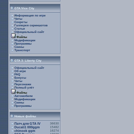
GTA:Vice City
Информация по игре
Читы
Секреты
Галлерея скриншотов
Статьи
Официальный сайт
Файлы
Модификации
Программы
Скины
Транспорт
GTA 3: Liberty City
Официальный сайт
Об игре
FAQ
Бонусы
Читы
Персонажи
Полный улёт
Файлы
Автомобили
Модификации
Скины
Программы
Новые файлы
Патч для GTA IV
36630
Ducati1 000ggm
15482
chinook ggm
16274