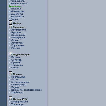
Авиа школа
Водная школа
Транспорт:
Машины
Мотоциклы
Самолёты
Вертолёты
Лодки
Файлы
Транспорт:
Автомобили
Русские
Воздушный
Мотоциклы
Лодки
Автобусы
Грузовики
Разные
Модификации:
Разные
Острова
Оружие
Текстуры
Скины
Прочее:
Программы
Патчи
Мультиплееры
Спидометры
Видео
Варианты главного меню
Трейнеры
Файлы PRV
Модификации
Транспорт