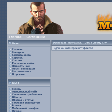
Главная
Соглашение
Downloads: Программы - GTA 3 Liberty City
Меню
В данной категории нет файлов
Главная
Конкурсы
Команда сайта
Серверы
Ссылки
Реклама на сайте
Написать нам
Обмен баннерами
Гостевая книга
О проекте
GTA 4
Купить
Официальный сайт
Системные требования
Об игре
Обзоры и статьи
Галлерея скриншотов
Ролики
Мобильный телефон
Оружие