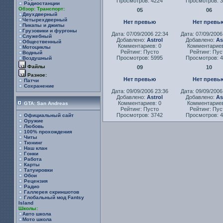
Просмотров: 4224
Просмотров: 
Радиостанции
Обзор: Транспорт:
05
06
Двухдверный
Четырехдверный
Нет превью
Нет превь
Пикапы и джипы
Грузовики и фургоны
Дата: 07/09/2006 22:34
Дата: 07/09/2006
Служебный
Добавлено:
Astrol
Добавлено:
As
Общественный
Комментариев: 0
Комментариев
Мотоциклы
Рейтинг: Пусто
Рейтинг: Пус
Водный
Просмотров: 5995
Просмотров: 
Воздушный
Файлы
09
10
Разное:
Нет превью
Нет превь
Патчи
Сохранение
Дата: 09/09/2006 23:36
Дата: 09/09/2006
Добавлено:
Astrol
Добавлено:
As
Комментариев: 0
Комментариев
GTA: San Andreas
Рейтинг: Пусто
Рейтинг: Пус
Просмотров: 3742
Просмотров: 
Официальный сайт
Оружие
Любовь
100% прохождения
Читы
Тюнинг
Наш клан
Гонки
Работа
Карты
Татуировки
Обои
Рецензия
Радио
Галлерея скриншотов
Глобальный мод Fantsy
Island
Школы:
Авто школа
Мото школа