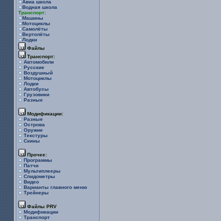
Авиа школа
Водная школа
Транспорт:
Машины
Мотоциклы
Самолёты
Вертолёты
Лодки
Файлы
Транспорт:
Автомобили
Русские
Воздушный
Мотоциклы
Лодки
Автобусы
Грузовики
Разные
Модификации:
Разные
Острова
Оружие
Текстуры
Скины
Прочее:
Программы
Патчи
Мультиплееры
Спидометры
Видео
Варианты главного меню
Трейнеры
Файлы PRV
Модификации
Транспорт