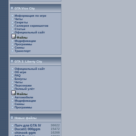
GTA:Vice City
Информация по игре
Читы
Секреты
Галлерея скриншотов
Статьи
Официальный сайт
Файлы
Модификации
Программы
Скины
Транспорт
GTA 3: Liberty City
Официальный сайт
Об игре
FAQ
Бонусы
Читы
Персонажи
Полный улёт
Файлы
Автомобили
Модификации
Скины
Программы
Новые файлы
Патч для GTA IV
36622
Ducati1 000ggm
15472
chinook ggm
16268