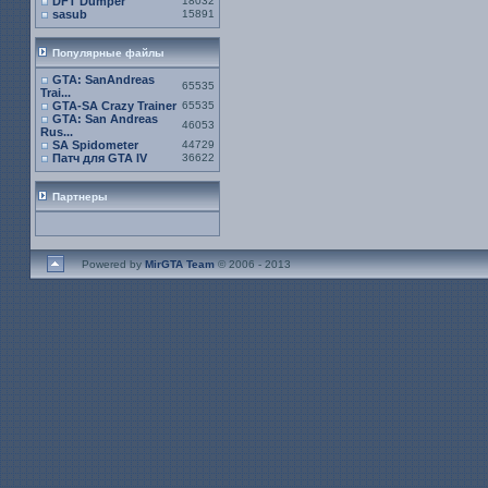
DFT Dumper
18032
sasub
15891
Популярные файлы
GTA: SanAndreas
65535
Trai...
GTA-SA Crazy Trainer
65535
GTA: San Andreas
46053
Rus...
SA Spidometer
44729
Патч для GTA IV
36622
Партнеры
Powered by
MirGTA Team
© 2006 - 2013