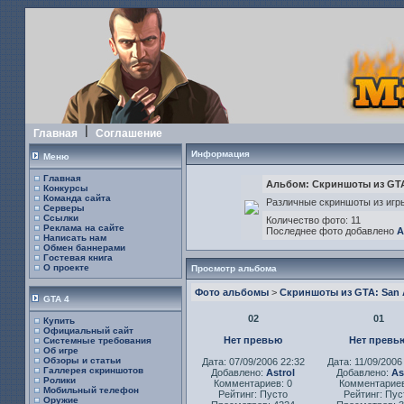
Главная
Соглашение
Информация
Меню
Главная
Альбом: Скриншоты из GTA
Конкурсы
Команда сайта
Различные скриншоты из игр
Серверы
Ссылки
Количество фото: 11
Реклама на сайте
Последнее фото добавлено
A
Написать нам
Обмен баннерами
Гостевая книга
О проекте
Просмотр альбома
Фото альбомы
>
Скриншоты из GTA: San 
GTA 4
02
01
Купить
Официальный сайт
Нет превью
Нет превь
Системные требования
Об игре
Обзоры и статьи
Дата: 07/09/2006 22:32
Дата: 11/09/2006
Галлерея скриншотов
Добавлено:
Astrol
Добавлено:
As
Ролики
Комментариев: 0
Комментариев
Мобильный телефон
Рейтинг: Пусто
Рейтинг: Пус
Оружие