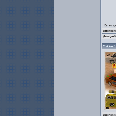
Вы когда
Лицензи
Дата доб
VAZ 2107 
Лицензи