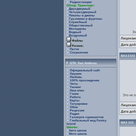
Радиостанции
Обзор: Транспорт:
Двухдверный
Четырехдверный
Пикапы и джипы
Грузовики и фургоны
Служебный
Общественный
Мотоциклы
Зн
Водный
Воздушный
Лицензи
Файлы
Дата доб
Разное:
Патчи
Сохранение
ВАЗ-2102
GTA: San Andreas
Официальный сайт
Оружие
Любовь
100% прохождения
Читы
Тюнинг
Наш клан
Гонки
Это не п
Работа
Карты
Татуировки
Лицензи
Обои
Рецензия
Дата доб
Радио
Галлерея скриншотов
Глобальный мод Fantsy
МАЗ 103
Island
Школы:
Авто школа
Мото школа