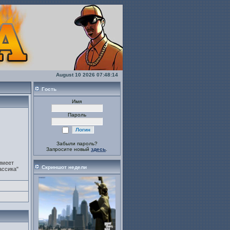
August 10 2026 07:48:14
Гость
Имя
Пароль
Забыли пароль?
Запросите новый
здесь
.
имеет
Скриншот недели
ассика"