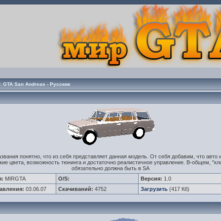
 GTA San Andreas - Русские
азвания понятно, что из себя представляет данная модель. От себя добавим, что авто 
кие цвета, возможность тюнинга и достаточно реалистичное управление. В-общем, "кл
обязательно должна быть в SA
я:
MIRGTA
O/S:
Версия:
1.0
авления:
03.06.07
Скачиваний:
4752
Загрузить
(417 Кб)