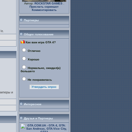
Автор:
ROCKSTAR GAMES
.
Прислать скриншот
Комментировать
Партнеры
'е.
Общее голосование
Как вам игра GTA 4?
Отлично
Хорошо
Нормально, ожидал(а)
большего
Не понравилась
бамперы и
Интересное
Друзья и Партнеры