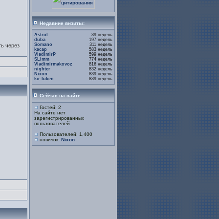
Недавние визиты:
Astrol
39 недель
duba
197 недель
Somano
311 недель
ть через
kacap
583 недель
VladimirP
599 недель
SLimm
774 недель
Vladimirmakovoz
816 недель
nighter
832 недель
Nixon
839 недель
kir-luken
839 недель
Сейчас на сайте
Гостей: 2
На сайте нет
зарегистрированных
пользователей
Пользователей: 1,400
новичок:
Nixon