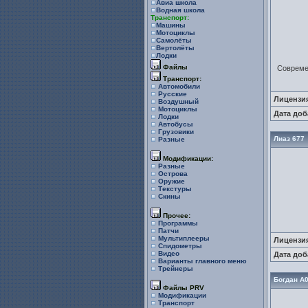
Авиа школа
Водная школа
Транспорт:
Машины
Мотоциклы
Самолёты
Вертолёты
Лодки
Файлы
Современ
Транспорт:
Автомобили
Русские
Лицензи
Воздушный
Мотоциклы
Дата доб
Лодки
Автобусы
Грузовики
Лиаз 677
Разные
Модификации:
Разные
Острова
Оружие
Текстуры
Скины
Прочее:
Программы
Патчи
Мультиплееры
Лицензи
Спидометры
Видео
Дата доб
Варианты главного меню
Трейнеры
Богдан А
Файлы PRV
Модификации
Транспорт