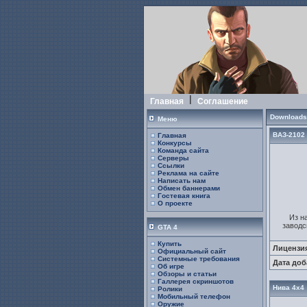
Главная
Соглашение
Downloads:
Меню
ВАЗ-2102
Главная
Конкурсы
Команда сайта
Серверы
Ссылки
Реклама на сайте
Написать нам
Обмен баннерами
Гостевая книга
О проекте
Из н
заводс
GTA 4
Купить
Лицензи
Официальный сайт
Системные требования
Дата доб
Об игре
Обзоры и статьи
Галлерея скриншотов
Нива 4х4
Ролики
Мобильный телефон
Оружие