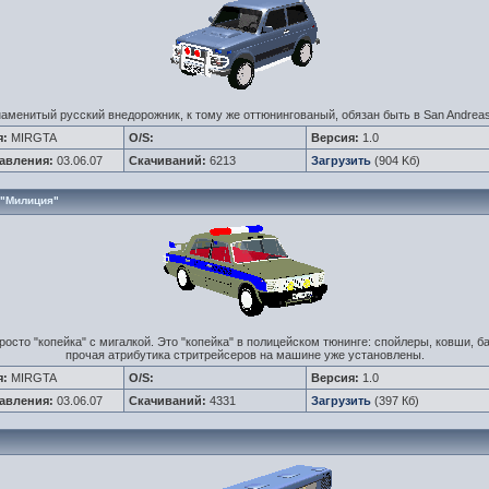
аменитый русский внедорожник, к тому же оттюнингованый, обязан быть в San Andreas
я:
MIRGTA
O/S:
Версия:
1.0
авления:
03.06.07
Скачиваний:
6213
Загрузить
(904 Kб)
 "Милиция"
росто "копейка" с мигалкой. Это "копейка" в полицейском тюнинге: спойлеры, ковши, 
прочая атрибутика стритрейсеров на машине уже установлены.
я:
MIRGTA
O/S:
Версия:
1.0
авления:
03.06.07
Скачиваний:
4331
Загрузить
(397 Кб)