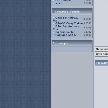
DFT Dumper
18038
sasub
15901
Популярные файлы
GTA: SanAndreas
65535
Trai...
GTA-SA Crazy Trainer
65535
GTA: San Andreas
46061
Rus...
SA Spidometer
44737
Патч для GTA IV
36630
Партнеры
Лицензи
Дата доб
Police210