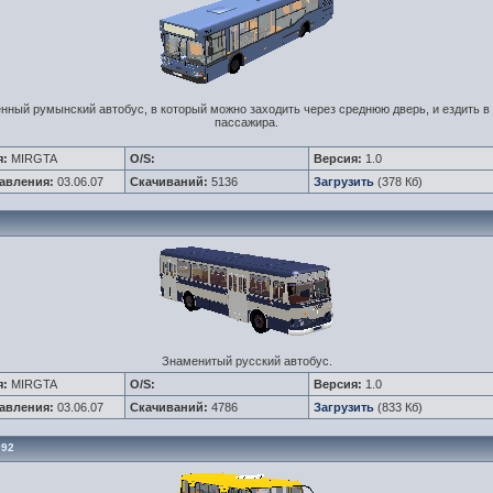
ный румынский автобус, в который можно заходить через среднюю дверь, и ездить в
пассажира.
я:
MIRGTA
O/S:
Версия:
1.0
авления:
03.06.07
Скачиваний:
5136
Загрузить
(378 Кб)
Знаменитый русский автобус.
я:
MIRGTA
O/S:
Версия:
1.0
авления:
03.06.07
Скачиваний:
4786
Загрузить
(833 Кб)
092