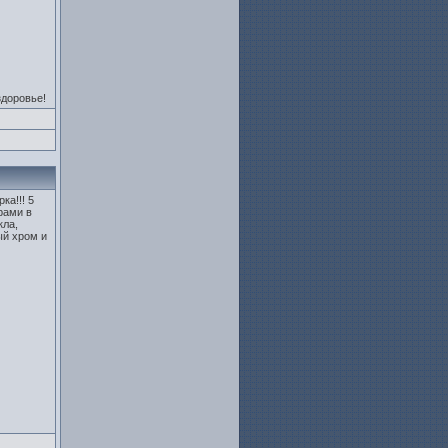
здоровье!
ка!!! 5
рами в
кла,
ый хром и