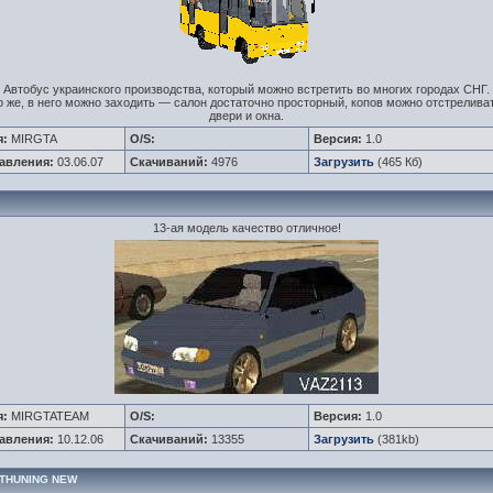
Автобус украинского производства, который можно встретить во многих городах СНГ.
 же, в него можно заходить — салон достаточно просторный, копов можно отстрелива
двери и окна.
я:
MIRGTA
O/S:
Версия:
1.0
авления:
03.06.07
Скачиваний:
4976
Загрузить
(465 Кб)
13-ая модель качество отличное!
я:
MIRGTATEAM
O/S:
Версия:
1.0
авления:
10.12.06
Скачиваний:
13355
Загрузить
(381kb)
 THUNING NEW