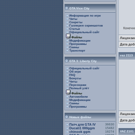
GTA:Vice City
Информация по игре
Читы
Секреты
Галлерея скриншотов
Конечно
Статьи
Официальный сайт
Файлы
Лицензи
Модификации
Программы
Дата доб
Скины
Транспорт
vaz 2113
GTA 3: Liberty City
Официальный сайт
Об игре
FAQ
Бонусы
Читы
Персонажи
Полный улёт
Файлы
Автомобили
Модификации
Скины
Программы
Лицензи
Новые файлы
Дата доб
Патч для GTA IV
36630
Ducati1 000ggm
15482
VAZ 2101
chinook ggm
16274