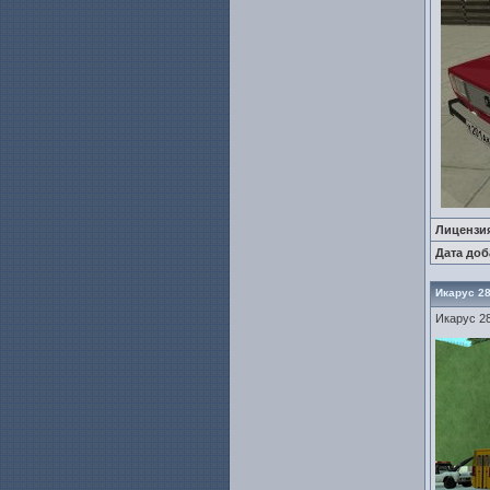
Лицензи
Дата доб
Икарус 28
Икарус 28