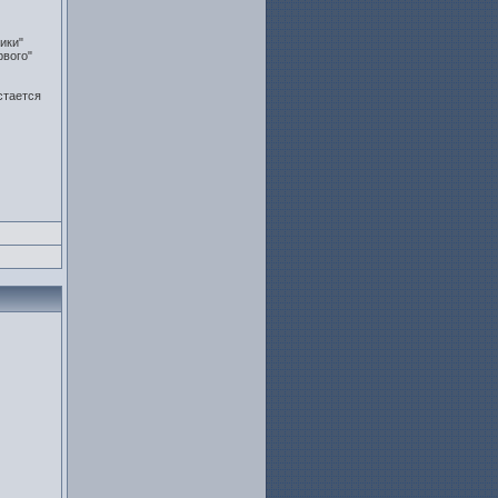
ики"
рвого"
стается