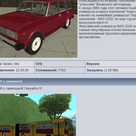
относящийся ко второму поколению
"классики" Волжского автозавода.
С конца 1984 года этот пятиместный
универсал второго поколения "класс
сменил на конвейере универсал "пе
поколения - ВАЗ-2102, но еще год их
выпускали вместе.
Жигулёвский универсал ВАЗ-2104 о
самым популярным отечественным
малолитражным грузопассажирским
автомобилем.
я:
Vankir, Vint
O/S:
Версия:
авления:
12.05.06
Скачиваний:
7752
Загрузить
(1.60 Mb)
0 с гармошкой
0 с гармошкой ! Качайте !!!