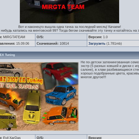
Вот и наконецто вышла одна тачка за последний месяц! Качаем!
 нибудь катались на ментовской 99? Тогда бегом скачивайте эту тачку и катайтесь на 
я:
MIRGTATEAM
O/S:
Версия:
1.0
авления:
15.09.06
Скачиваний:
10814
Загрузить
(1.781mb)
EX Tuning
Не по-детски затюнингованная семер
экстр (5 разных ковшей и диски с иг
салоне), в хлам разбивающиеся сте
хорошо подобранные цвета, красив
многое другое!!!
я:
Evil XarDas
O/S:
Версия: