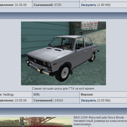
авления:
31.05.06
Скачиваний:
6720
Загрузить
(1.90 Мб)
Самая лутшая шоха для ГТА за всё время.
я:
Vadikgg
O/S:
Версия:
авления:
23.05.06
Скачиваний:
14310
Загрузить
(2.03 Mb)
ВАЗ-2104 Жигули/Lada Nova Break -
пятиместный универсал классическ
компоновки,