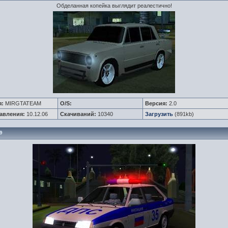
Обделанная копейка выглядит реалестично!
я:
MIRGTATEAM
O/S:
Версия:
2.0
авления:
10.12.06
Скачиваний:
10340
Загрузить
(891kb)
9